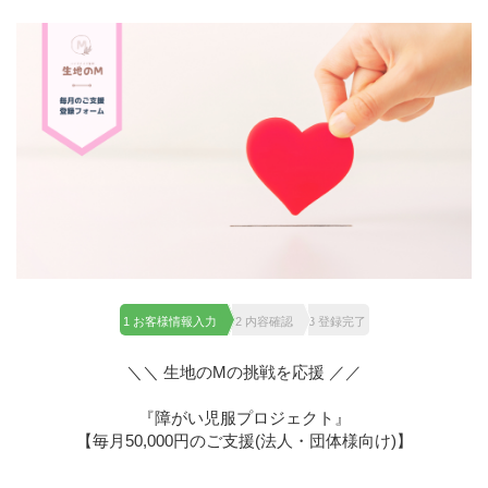
1 お客様情報入力
2 内容確認
3 登録完了
＼＼ 生地のMの挑戦を応援 ／／
『障がい児服プロジェクト』
【毎月50,000円のご支援(法人・団体様向け)】